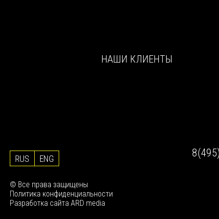
НАШИ КЛИЕНТЫ
На сегодняшний день в
базе агентства более 2
Ежедневно из р
миллионов резюме
источников к нам
соискателей
попадает около
резюме
8(495
RUS
ENG
© Все права защищены
Политика конфиденциальности
Разработка сайта
ARD media